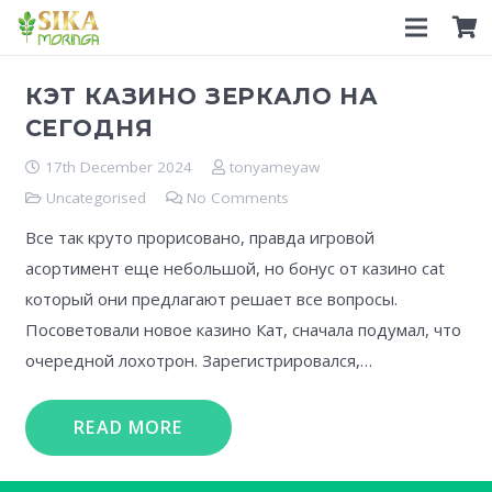
КЭТ КАЗИНО ЗЕРКАЛО НА
СЕГОДНЯ
17th December 2024
tonyameyaw
Uncategorised
No Comments
Все так круто прорисовано, правда игровой
асортимент еще небольшой, но бонус от казино cat
который они предлагают решает все вопросы.
Посоветовали новое казино Кат, сначала подумал, что
очередной лохотрон. Зарегистрировался,…
READ MORE