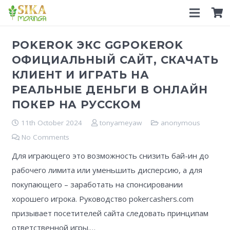
POKEROK ЭКС GGPOKEROK
ОФИЦИАЛЬНЫЙ САЙТ, СКАЧАТЬ
КЛИЕНТ И ИГРАТЬ НА
РЕАЛЬНЫЕ ДЕНЬГИ В ОНЛАЙН
ПОКЕР НА РУССКОМ
11th October 2024
tonyameyaw
anonymous
No Comments
Для играющего это возможность снизить бай-ин до
рабочего лимита или уменьшить дисперсию, а для
покупающего – заработать на спонсировании
хорошего игрока. Руководство pokercashers.com
призывает посетителей сайта следовать принципам
ответственной игры.…