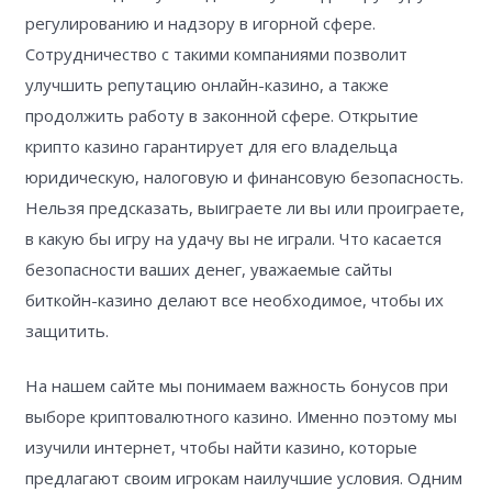
регулированию и надзору в игорной сфере.
Сотрудничество с такими компаниями позволит
улучшить репутацию онлайн-казино, а также
продолжить работу в законной сфере. Открытие
крипто казино гарантирует для его владельца
юридическую, налоговую и финансовую безопасность.
Нельзя предсказать, выиграете ли вы или проиграете,
в какую бы игру на удачу вы не играли. Что касается
безопасности ваших денег, уважаемые сайты
биткойн-казино делают все необходимое, чтобы их
защитить.
На нашем сайте мы понимаем важность бонусов при
выборе криптовалютного казино. Именно поэтому мы
изучили интернет, чтобы найти казино, которые
предлагают своим игрокам наилучшие условия. Одним