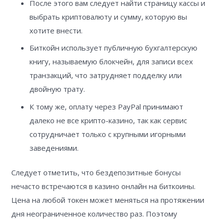
После этого вам следует найти страницу кассы и
выбрать криптовалюту и сумму, которую вы
хотите внести.
Биткойн использует публичную бухгалтерскую
книгу, называемую блокчейн, для записи всех
транзакций, что затрудняет подделку или
двойную трату.
К тому же, оплату через PayPal принимают
далеко не все крипто-казино, так как сервис
сотрудничает только с крупными игорными
заведениями.
Следует отметить, что бездепозитные бонусы
нечасто встречаются в казино онлайн на биткоины.
Цена на любой токен может меняться на протяжении
дня неограниченное количество раз. Поэтому