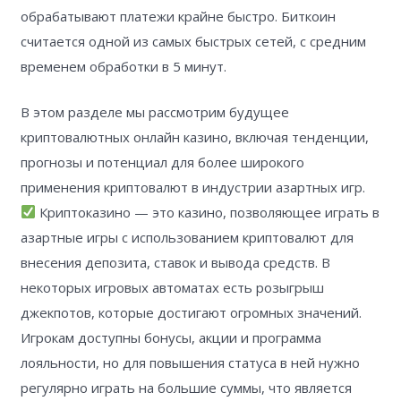
обрабатывают платежи крайне быстро. Биткоин
считается одной из самых быстрых сетей, с средним
временем обработки в 5 минут.
В этом разделе мы рассмотрим будущее
криптовалютных онлайн казино, включая тенденции,
прогнозы и потенциал для более широкого
применения криптовалют в индустрии азартных игр.
Криптоказино — это казино, позволяющее играть в
азартные игры с использованием криптовалют для
внесения депозита, ставок и вывода средств. В
некоторых игровых автоматах есть розыгрыш
джекпотов, которые достигают огромных значений.
Игрокам доступны бонусы, акции и программа
лояльности, но для повышения статуса в ней нужно
регулярно играть на большие суммы, что является