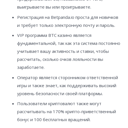
выигрываете вы или проигрываете.
Регистрация на Betpanda.io проста для новичков
и требует только электронную почту и пароль.
VIP программа BTC казино является
фундаментальной, так как эта система постоянно
учитывает вашу активность и ставки, чтобы
рассчитать, сколько очков лояльности вы
заработаете.
Оператор является сторонником ответственной
игры и также знает, как поддерживать высокий
уровень безопасности своей платформы.
Пользователи криптовалют также могут
рассчитывать на 170% крипто-приветственный
бонус и 100 бесплатных вращений.