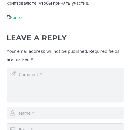
криптовалюте, чтобы принять участие.
ancor
LEAVE A REPLY
Your email address will not be published.
Required fields
are marked
*