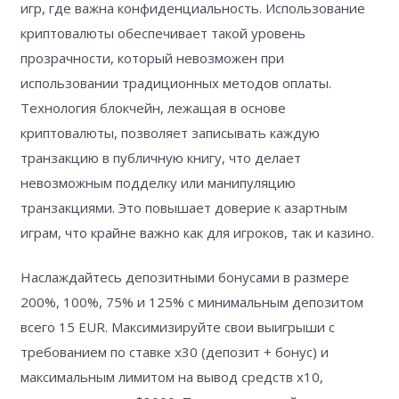
игр, где важна конфиденциальность. Использование
криптовалюты обеспечивает такой уровень
прозрачности, который невозможен при
использовании традиционных методов оплаты.
Технология блокчейн, лежащая в основе
криптовалюты, позволяет записывать каждую
транзакцию в публичную книгу, что делает
невозможным подделку или манипуляцию
транзакциями. Это повышает доверие к азартным
играм, что крайне важно как для игроков, так и казино.
Наслаждайтесь депозитными бонусами в размере
200%, 100%, 75% и 125% с минимальным депозитом
всего 15 EUR. Максимизируйте свои выигрыши с
требованием по ставке x30 (депозит + бонус) и
максимальным лимитом на вывод средств x10,