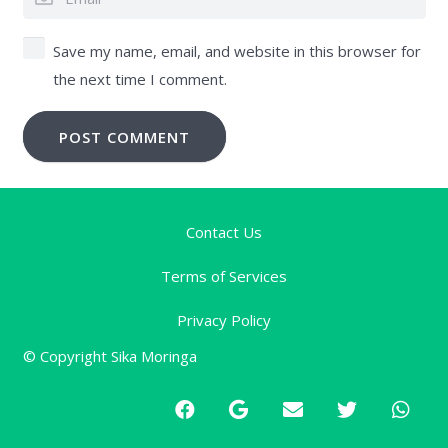
Save my name, email, and website in this browser for
the next time I comment.
POST COMMENT
Contact Us
Terms of Services
Privacy Policy
© Copyright
Sika Moringa