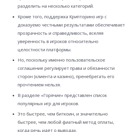
разделить на несколько категорий.
Кроме того, поддержка Крипторино игр с
доказуемо честными результатами обеспечивает
прозрачность и справедливость, вселяя
уверенность в игроков относительно
целостности платформы.
Но, поскольку именно пользовательское
соглашение регулирует права и обязанности
сторон (клиента и казино), пренебрегать его
прочтением нельзя.
В разделе «Горячие» представлен список
популярных игр для игроков.
Это быстрее, чем биткоин, и значительно
быстрее, чем любой фиатный метод оплаты,
когда речь идёт о выводах.