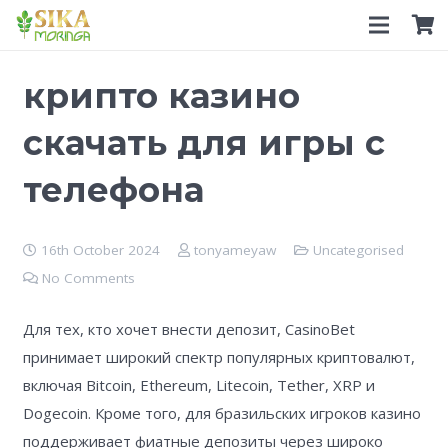
крипто казино
скачать для игры с
телефона
16th October 2024
tonyameyaw
Uncategorised
No Comments
Для тех, кто хочет внести депозит, CasinoBet
принимает широкий спектр популярных криптовалют,
включая Bitcoin, Ethereum, Litecoin, Tether, XRP и
Dogecoin. Кроме того, для бразильских игроков казино
поддерживает фиатные депозиты через широко