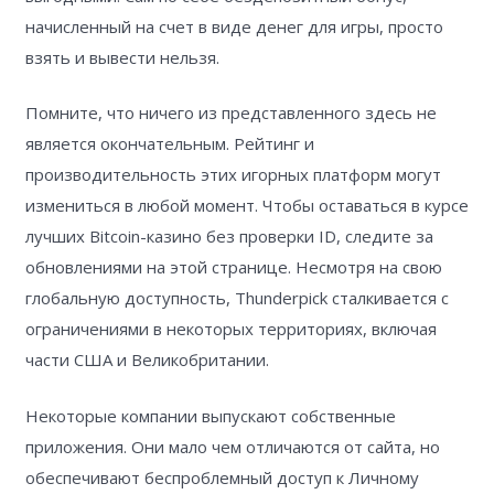
начисленный на счет в виде денег для игры, просто
взять и вывести нельзя.
Помните, что ничего из представленного здесь не
является окончательным. Рейтинг и
производительность этих игорных платформ могут
измениться в любой момент. Чтобы оставаться в курсе
лучших Bitcoin-казино без проверки ID, следите за
обновлениями на этой странице. Несмотря на свою
глобальную доступность, Thunderpick сталкивается с
ограничениями в некоторых территориях, включая
части США и Великобритании.
Некоторые компании выпускают собственные
приложения. Они мало чем отличаются от сайта, но
обеспечивают беспроблемный доступ к Личному