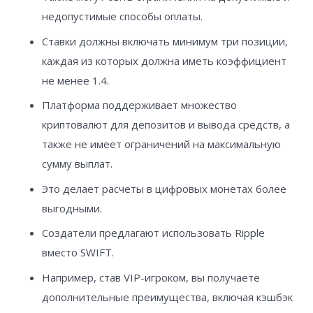
недопустимые способы оплаты.
Ставки должны включать минимум три позиции,
каждая из которых должна иметь коэффициент
не менее 1.4.
Платформа поддерживает множество
криптовалют для депозитов и вывода средств, а
также не имеет ограничений на максимальную
сумму выплат.
Это делает расчеты в цифровых монетах более
выгодными.
Создатели предлагают использовать Ripple
вместо SWIFT.
Например, став VIP-игроком, вы получаете
дополнительные преимущества, включая кэшбэк