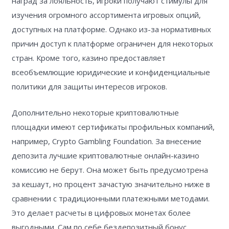
наград за лояльность, игроки получают стимулы для
изучения огромного ассортимента игровых опций,
доступных на платформе. Однако из-за нормативных
причин доступ к платформе ограничен для некоторых
стран. Кроме того, казино предоставляет
всеобъемлющие юридические и конфиденциальные
политики для защиты интересов игроков.
Дополнительно некоторые криптовалютные
площадки имеют сертификаты профильных компаний,
например, Crypto Gambling Foundation. За внесение
депозита лучшие криптовалютные онлайн-казино
комиссию не берут. Она может быть предусмотрена
за кешаут, но процент зачастую значительно ниже в
сравнении с традиционными платежными методами.
Это делает расчеты в цифровых монетах более
выгодными. Сам по себе бездепозитный бонус,