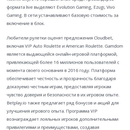
формата live выделяют Evolution Gaming, Ezugi, Vivo
Gaming. В сети устанавливают базовую стоимость за
включение в блок.
Любители рулетки оценят предложения Cloudbet,
включая VIP Auto Roulette и American Roulette. Gamdom
является выдающейся онлайн-игровой платформой,
привлекающей более 16 миллионов пользователей с
момента своего основания в 2016 году. Платформа
обеспечивает честность и прозрачность благодаря
доказуемо честным играм, предоставляя игрокам
чувство доверия и безопасности в их игровом опыте.
Betplay.io также предлагает ряд бонусов и акций для
улучшения игрового опыта. Программа VIP
вознаграждает лояльных игроков дополнительными
привилегиями и преимуществами, создавая