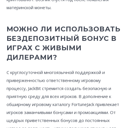
материнской монеты.
МОЖНО ЛИ ИСПОЛЬЗОВАТЬ
БЕЗДЕПОЗИТНЫЙ БОНУС В
ИГРАХ С ЖИВЫМИ
ДИЛЕРАМИ?
С круглосуточной многоязычной поддержкой и
приверженностью ответственному игровому
процессу, JackBit стремится создать безопасную и
приятную среду для всех игроков. В дополнение к
обширному игровому каталогу FortuneJack привлекает
игроков заманчивыми бонусами и промоакциями. От
щедрых приветственных бонусов до постоянных