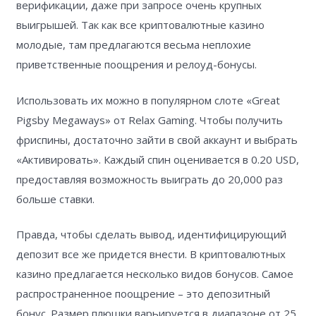
верификации, даже при запросе очень крупных
выигрышей. Так как все криптовалютные казино
молодые, там предлагаются весьма неплохие
приветственные поощрения и релоуд-бонусы.
Использовать их можно в популярном слоте «Great
Pigsby Megaways» от Relax Gaming. Чтобы получить
фриспины, достаточно зайти в свой аккаунт и выбрать
«Активировать». Каждый спин оценивается в 0.20 USD,
предоставляя возможность выиграть до 20,000 раз
больше ставки.
Правда, чтобы сделать вывод, идентифицирующий
депозит все же придется внести. В криптовалютных
казино предлагается несколько видов бонусов. Самое
распространенное поощрение – это депозитный
бонус. Размер плюшки варьируется в диапазоне от 25