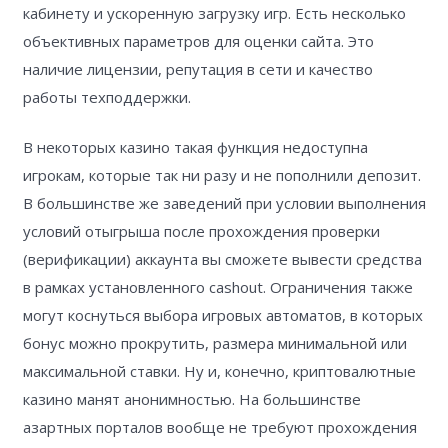
кабинету и ускоренную загрузку игр. Есть несколько
объективных параметров для оценки сайта. Это
наличие лицензии, репутация в сети и качество
работы техподдержки.
В некоторых казино такая функция недоступна
игрокам, которые так ни разу и не пополнили депозит.
В большинстве же заведений при условии выполнения
условий отыгрыша после прохождения проверки
(верификации) аккаунта вы сможете вывести средства
в рамках установленного cashout. Ограничения также
могут коснуться выбора игровых автоматов, в которых
бонус можно прокрутить, размера минимальной или
максимальной ставки. Ну и, конечно, криптовалютные
казино манят анонимностью. На большинстве
азартных порталов вообще не требуют прохождения