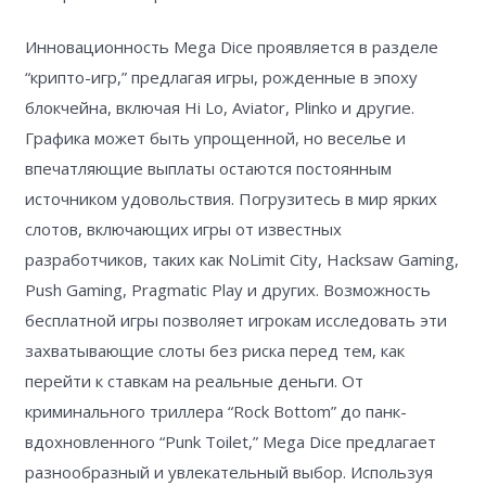
Инновационность Mega Dice проявляется в разделе
“крипто-игр,” предлагая игры, рожденные в эпоху
блокчейна, включая Hi Lo, Aviator, Plinko и другие.
Графика может быть упрощенной, но веселье и
впечатляющие выплаты остаются постоянным
источником удовольствия. Погрузитесь в мир ярких
слотов, включающих игры от известных
разработчиков, таких как NoLimit City, Hacksaw Gaming,
Push Gaming, Pragmatic Play и других. Возможность
бесплатной игры позволяет игрокам исследовать эти
захватывающие слоты без риска перед тем, как
перейти к ставкам на реальные деньги. От
криминального триллера “Rock Bottom” до панк-
вдохновленного “Punk Toilet,” Mega Dice предлагает
разнообразный и увлекательный выбор. Используя