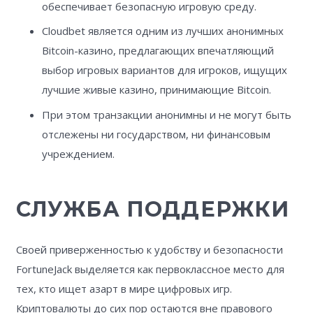
обеспечивает безопасную игровую среду.
Cloudbet является одним из лучших анонимных
Bitcoin-казино, предлагающих впечатляющий
выбор игровых вариантов для игроков, ищущих
лучшие живые казино, принимающие Bitcoin.
При этом транзакции анонимны и не могут быть
отслежены ни государством, ни финансовым
учреждением.
СЛУЖБА ПОДДЕРЖКИ
Своей приверженностью к удобству и безопасности
FortuneJack выделяется как первоклассное место для
тех, кто ищет азарт в мире цифровых игр.
Криптовалюты до сих пор остаются вне правового