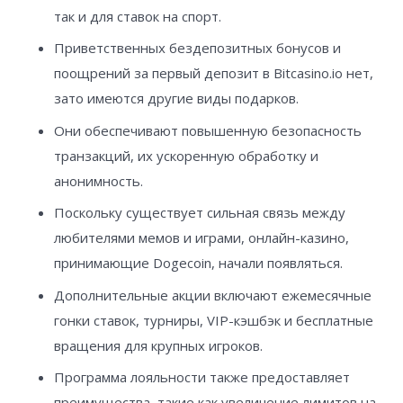
так и для ставок на спорт.
Приветственных бездепозитных бонусов и
поощрений за первый депозит в Bitcasino.io нет,
зато имеются другие виды подарков.
Они обеспечивают повышенную безопасность
транзакций, их ускоренную обработку и
анонимность.
Поскольку существует сильная связь между
любителями мемов и играми, онлайн-казино,
принимающие Dogecoin, начали появляться.
Дополнительные акции включают ежемесячные
гонки ставок, турниры, VIP-кэшбэк и бесплатные
вращения для крупных игроков.
Программа лояльности также предоставляет
преимущества, такие как увеличение лимитов на