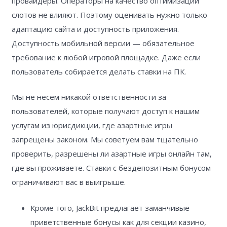
провайдеры. Операторы на качество оптимизации
слотов не влияют. Поэтому оценивать нужно только
адаптацию сайта и доступность приложения.
Доступность мобильной версии — обязательное
требование к любой игровой площадке. Даже если
пользователь собирается делать ставки на ПК.
Мы не несем никакой ответственности за
пользователей, которые получают доступ к нашим
услугам из юрисдикции, где азартные игры
запрещены законом. Мы советуем вам тщательно
проверить, разрешены ли азартные игры онлайн там,
где вы проживаете. Ставки с бездепозитным бонусом
ограничивают вас в выигрыше.
Кроме того, JackBit предлагает заманчивые
приветственные бонусы как для секции казино,